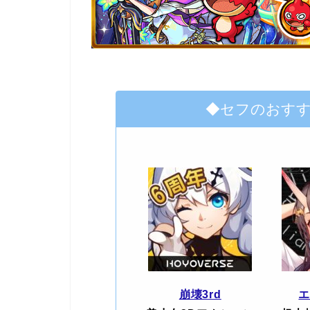
◆セフのおす
崩壊3rd