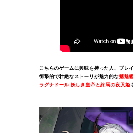
こちらのゲームに興味を持った人、プレ
衝撃的で壮絶なストーリが魅力的な
魑魅魍
ラグナドール 妖しき皇帝と終焉の夜叉姫