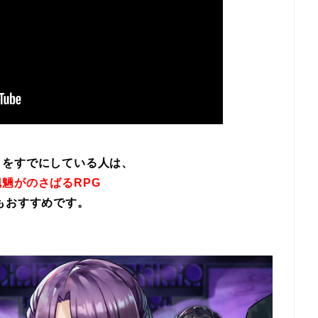
イをすでにしている人は、
魎がのさばるRPG
もおすすめです。