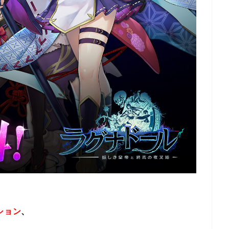
ション
、