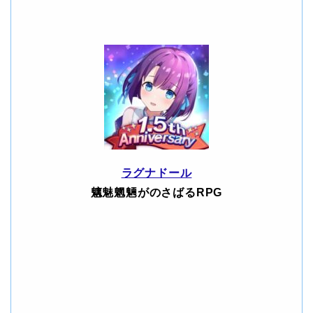
ラグナドール
魑魅魍魎がのさばるRPG