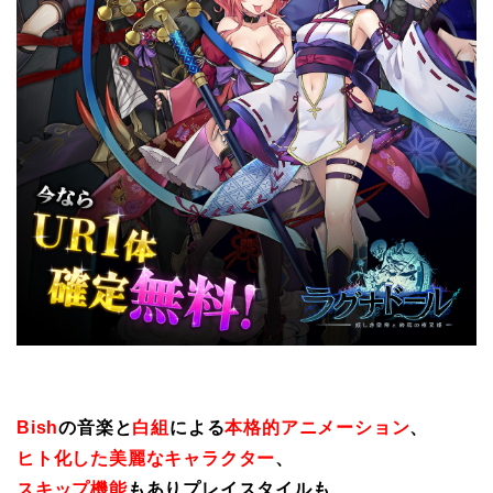
Bish
の音楽と
白組
による
本格的アニメーション
、
ヒト化した美麗なキャラクター
、
スキップ機能
もありプレイスタイルも