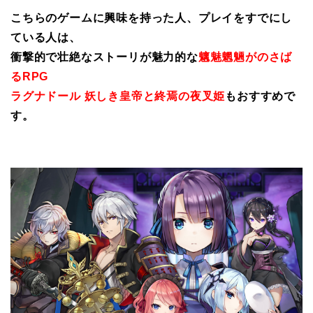
こちらのゲームに興味を持った人、プレイをすでにし
ている人は、
衝撃的で壮絶なストーリが魅力的な
魑魅魍魎がのさば
るRPG
ラグナドール 妖しき皇帝と終焉の夜叉姫
もおすすめで
す。