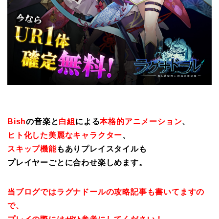
Bish
の音楽と
白組
による
本格的アニメーション
、
ヒト化した美麗なキャラクター
、
スキップ機能
もありプレイスタイルも
プレイヤーごとに合わせ楽しめます。
当ブログではラグナドールの攻略記事も書いてますの
で、