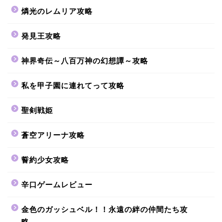
燐光のレムリア攻略
発見王攻略
神界奇伝～八百万神の幻想譚～攻略
私を甲子園に連れてって攻略
聖剣戦姫
蒼空アリーナ攻略
誓約少女攻略
辛口ゲームレビュー
金色のガッシュベル！！永遠の絆の仲間たち攻
略