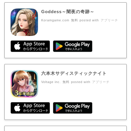
Goddess～闇夜の奇跡～
Koramgame.com
無料
posted with
アプリーチ
六本木サディスティックナイト
Voltage inc.
無料
posted with
アプリーチ