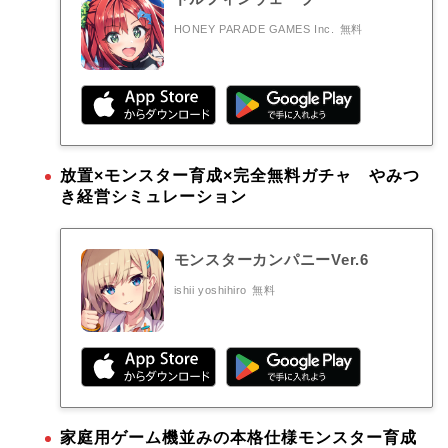
HONEY PARADE GAMES Inc.
無料
放置×モンスター育成×完全無料ガチャ やみつ
き経営シミュレーション
モンスターカンパニーVer.6
ishii yoshihiro
無料
家庭用ゲーム機並みの本格仕様モンスター育成