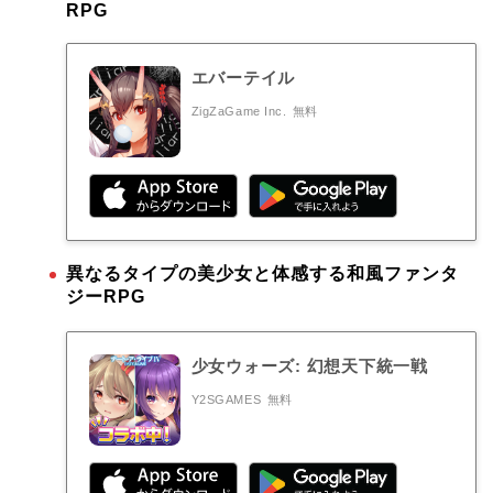
RPG
エバーテイル
ZigZaGame Inc.
無料
異なるタイプの美少女と体感する和風ファンタ
ジーRPG
少女ウォーズ: 幻想天下統一戦
Y2SGAMES
無料