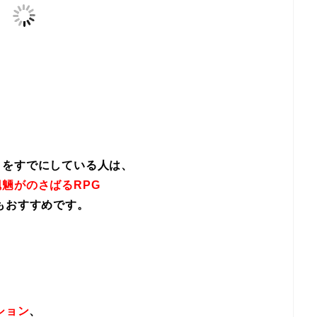
イをすでにしている人は、
魎がのさばるRPG
もおすすめです。
ション
、