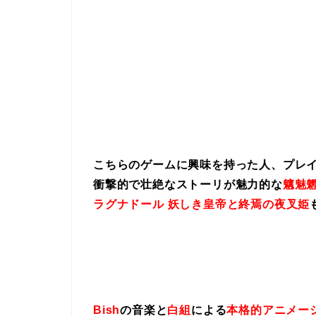
こちらのゲームに興味を持った人、プレ
衝撃的で壮絶なストーリが魅力的な
魑魅魍
ラグナドール 妖しき皇帝と終焉の夜叉姫
Bish
の音楽と
白組
による
本格的アニメー