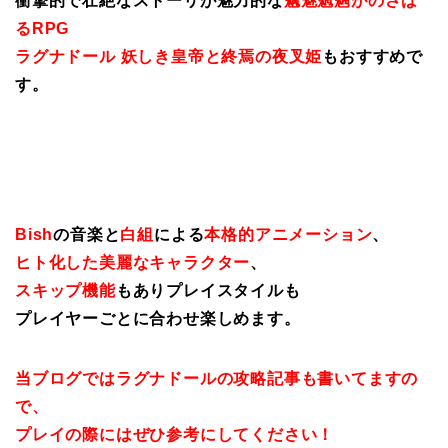
衝撃的で壮絶なストーリが魅力的な
魑魅魍魎がのさば
るRPG
ラグナドール 妖しき皇帝と終焉の夜叉姫
もおすすめで
す。
Bish
の音楽と
白組
による
本格的アニメーション
、
ヒト化した美麗なキャラクター
、
スキップ機能
もありプレイスタイルも
プレイヤーごとに合わせ楽しめます。
当ブログではラグナドールの攻略記事も書いてますの
で、
プレイの際にはぜひ参考にしてください！