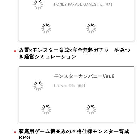
HONEY PARADE GAMES Inc.
無料
放置×モンスター育成×完全無料ガチャ やみつ
き経営シミュレーション
モンスターカンパニーVer.6
ishii yoshihiro
無料
家庭用ゲーム機並みの本格仕様モンスター育成
RPG