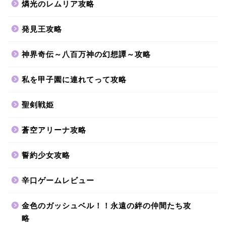
燐光のレムリア攻略
発見王攻略
神界奇伝～八百万神の幻想譚～攻略
私を甲子園に連れてって攻略
聖剣戦姫
蒼空アリーナ攻略
誓約少女攻略
辛口ゲームレビュー
金色のガッシュベル！！永遠の絆の仲間たち攻
略