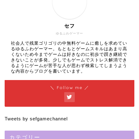
セフ
ゆるふわゲーマー
社会人で残業ゴリゴリの中無料ゲームに癒しを求めてい
るゆるふわゲーマー。もともとゲームスキルはあまり高
くないため今までゲームは好きなのに初歩で躓き継続で
きないことが多発。少しでもゲームでストレス解消でき
るようにゲームが苦手な人が思わず検索してしまうよう
な内容からブログを書いています。
＼ Follow me ／
Tweets by sefgamechannel
カテゴリー