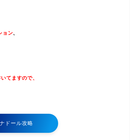
ション
、
書いてますので、
！
ナドール攻略