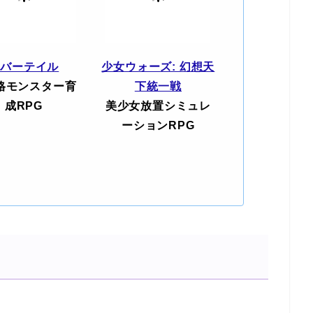
エバーテイル
少女ウォーズ: 幻想天
格モンスター育
下統一戦
成RPG
美少女放置シミュレ
ーションRPG