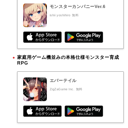
モンスターカンパニーVer.6
ishii yoshihiro
無料
家庭用ゲーム機並みの本格仕様モンスター育成
RPG
エバーテイル
ZigZaGame Inc.
無料