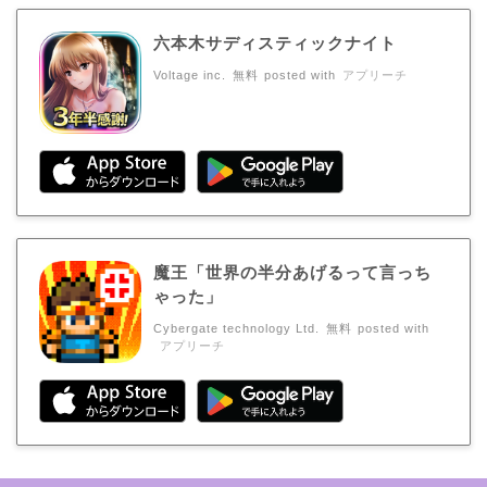
六本木サディスティックナイト
Voltage inc.
無料
posted with
アプリーチ
魔王「世界の半分あげるって言っち
ゃった」
Cybergate technology Ltd.
無料
posted with
アプリーチ