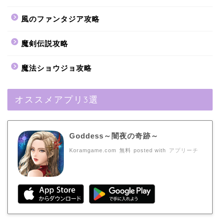
風のファンタジア攻略
魔剣伝説攻略
魔法ショウジョ攻略
オススメアプリ3選
Goddess～闇夜の奇跡～
Koramgame.com
無料
posted with
アプリーチ