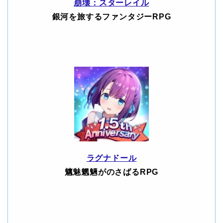
崩壊：スターレイル
銀河を旅するファンタジーRPG
ラグナドール
魑魅魍魎がのさばるRPG