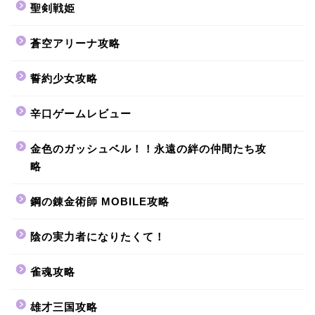
聖剣戦姫
蒼空アリーナ攻略
誓約少女攻略
辛口ゲームレビュー
金色のガッシュベル！！永遠の絆の仲間たち攻
略
鋼の錬金術師 MOBILE攻略
陰の実力者になりたくて！
雀魂攻略
雄才三国攻略