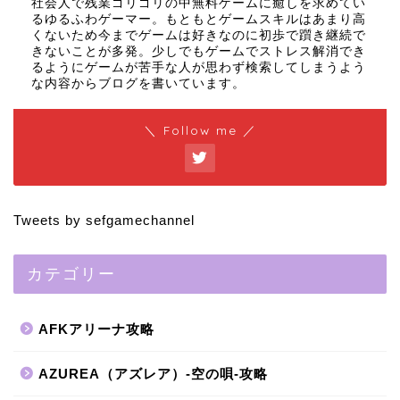
社会人で残業ゴリゴリの中無料ゲームに癒しを求めてい
るゆるふわゲーマー。もともとゲームスキルはあまり高
くないため今までゲームは好きなのに初歩で躓き継続で
きないことが多発。少しでもゲームでストレス解消でき
るようにゲームが苦手な人が思わず検索してしまうよう
な内容からブログを書いています。
＼ Follow me ／
Tweets by sefgamechannel
カテゴリー
AFKアリーナ攻略
AZUREA（アズレア）-空の唄-攻略