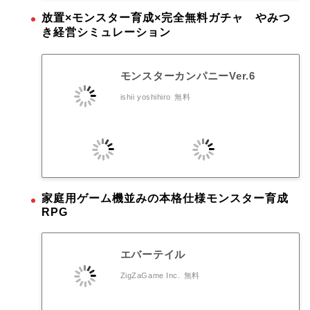
放置×モンスター育成×完全無料ガチャ やみつ
き経営シミュレーション
モンスターカンパニーVer.6
ishii yoshihiro
無料
家庭用ゲーム機並みの本格仕様モンスター育成
RPG
エバーテイル
ZigZaGame Inc.
無料