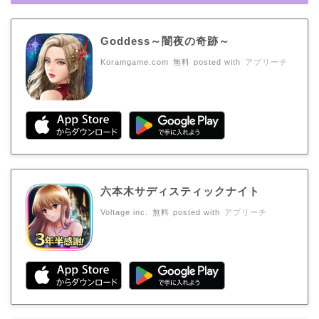
Goddess～闇夜の奇跡～
Koramgame.com
無料
posted with
アプリーチ
六本木サディスティックナイト
Voltage inc.
無料
posted with
アプリーチ