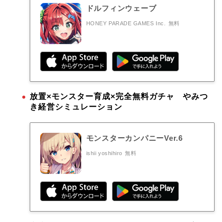
ドルフィンウェーブ
HONEY PARADE GAMES Inc.
無料
放置×モンスター育成×完全無料ガチャ やみつ
き経営シミュレーション
モンスターカンパニーVer.6
ishii yoshihiro
無料