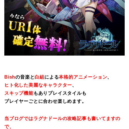
Bish
の音楽と
白組
による
本格的アニメーション
、
ヒト化した美麗なキャラクター
、
スキップ機能
もありプレイスタイルも
プレイヤーごとに合わせ楽しめます。
当ブログではラグナドールの攻略記事も書いてますの
で、