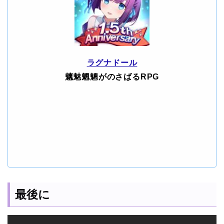
ラグナドール
魑魅魍魎がのさばるRPG
最後に