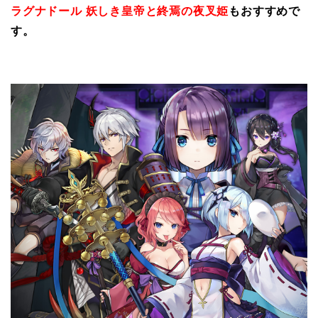
ラグナドール 妖しき皇帝と終焉の夜叉姫
もおすすめで
す。