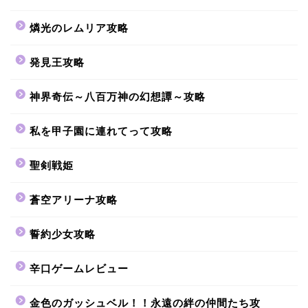
燐光のレムリア攻略
発見王攻略
神界奇伝～八百万神の幻想譚～攻略
私を甲子園に連れてって攻略
聖剣戦姫
蒼空アリーナ攻略
誓約少女攻略
辛口ゲームレビュー
金色のガッシュベル！！永遠の絆の仲間たち攻