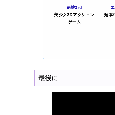
崩壊3rd
美少女3Dアクション
超本
ゲーム
最後に