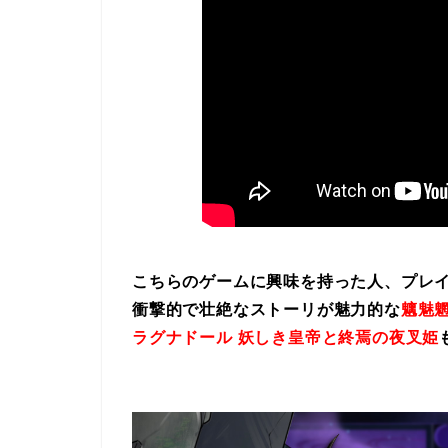
こちらのゲームに興味を持った人、プレ
衝撃的で壮絶なストーリが魅力的な
魑魅魍
ラグナドール 妖しき皇帝と終焉の夜叉姫