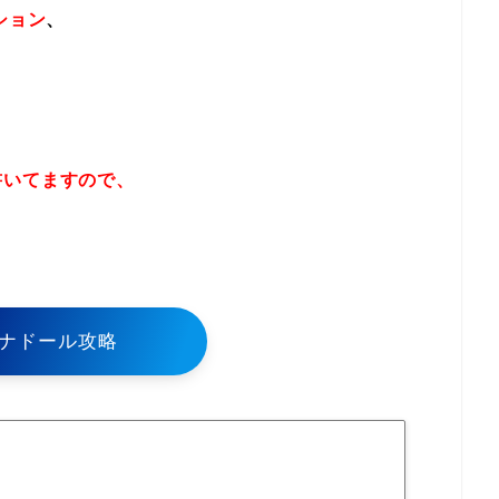
ション
、
書いてますので、
！
ナドール攻略