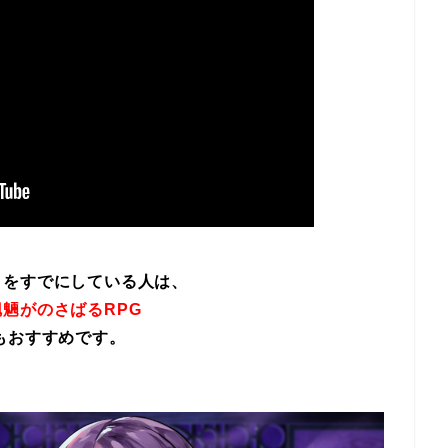
イをすでにしている人は、
魎がのさばるRPG
もおすすめです。