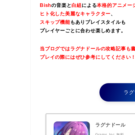
Bish
の音楽と
白組
による
本格的アニメー
ヒト化した美麗なキャラクター
、
スキップ機能
もありプレイスタイルも
プレイヤーごとに合わせ楽しめます。
当ブログではラグナドールの攻略記事も
プレイの際にはぜひ参考にしてください
ラグ
ラグナドール
Grams, Inc
無料