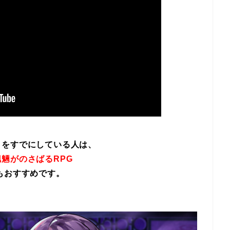
イをすでにしている人は、
魎がのさばるRPG
もおすすめです。