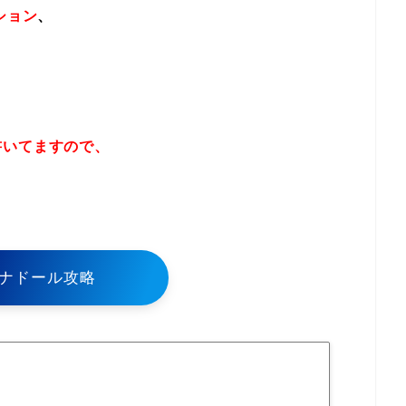
ション
、
書いてますので、
！
ナドール攻略