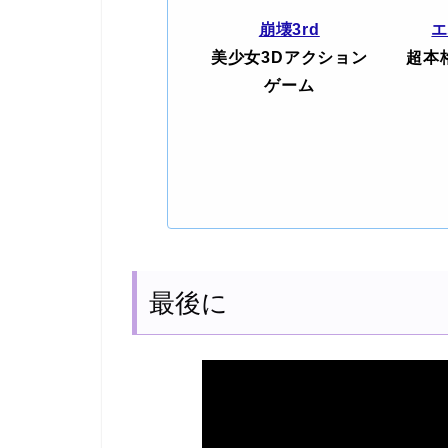
崩壊3rd
美少女3Dアクション
超本
ゲーム
最後に