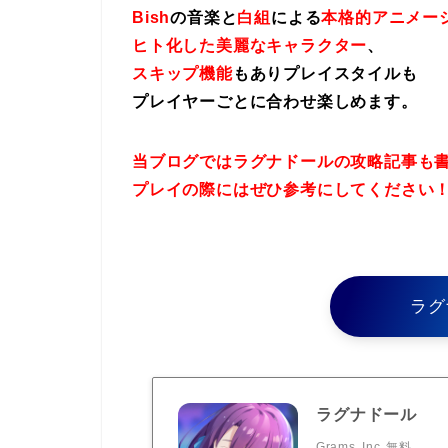
Bish
の音楽と
白組
による
本格的アニメー
ヒト化した美麗なキャラクター
、
スキップ機能
もありプレイスタイルも
プレイヤーごとに合わせ楽しめます。
当ブログではラグナドールの攻略記事も
プレイの際にはぜひ参考にしてください
ラグ
ラグナドール
Grams, Inc
無料