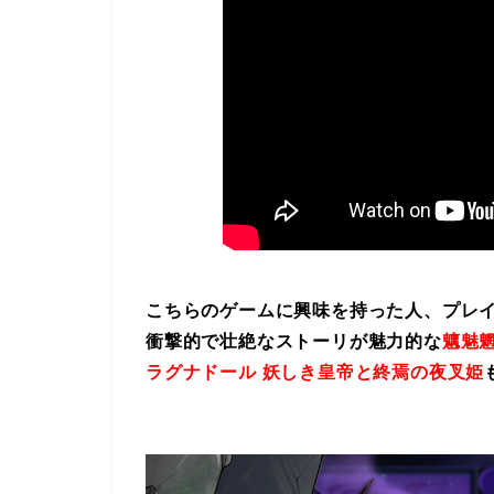
こちらのゲームに興味を持った人、プレ
衝撃的で壮絶なストーリが魅力的な
魑魅魍
ラグナドール 妖しき皇帝と終焉の夜叉姫