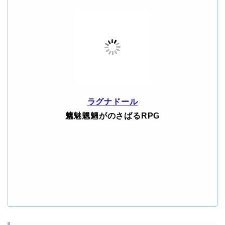
ラグナドール
魑魅魍魎がのさばるRPG