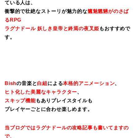
ている人は、
衝撃的で壮絶なストーリが魅力的な
魑魅魍魎がのさば
るRPG
ラグナドール 妖しき皇帝と終焉の夜叉姫
もおすすめで
す。
Bish
の音楽と
白組
による
本格的アニメーション
、
ヒト化した美麗なキャラクター
、
スキップ機能
もありプレイスタイルも
プレイヤーごとに合わせ楽しめます。
当ブログではラグナドールの攻略記事も書いてますの
で、