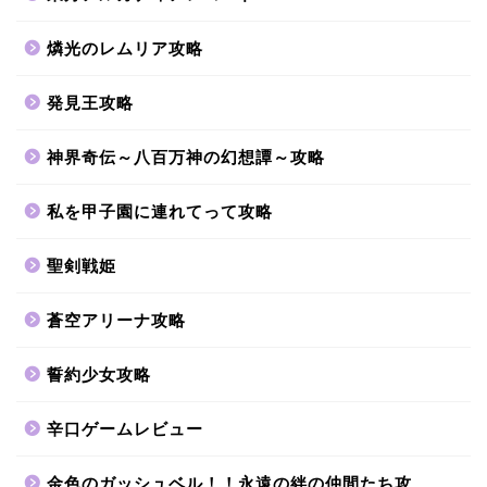
燐光のレムリア攻略
発見王攻略
神界奇伝～八百万神の幻想譚～攻略
私を甲子園に連れてって攻略
聖剣戦姫
蒼空アリーナ攻略
誓約少女攻略
辛口ゲームレビュー
金色のガッシュベル！！永遠の絆の仲間たち攻