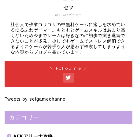
セフ
ゆるふわゲーマー
社会人で残業ゴリゴリの中無料ゲームに癒しを求めてい
るゆるふわゲーマー。もともとゲームスキルはあまり高
くないため今までゲームは好きなのに初歩で躓き継続で
きないことが多発。少しでもゲームでストレス解消でき
るようにゲームが苦手な人が思わず検索してしまうよう
な内容からブログを書いています。
＼ Follow me ／
Tweets by sefgamechannel
カテゴリー
AFKアリーナ攻略