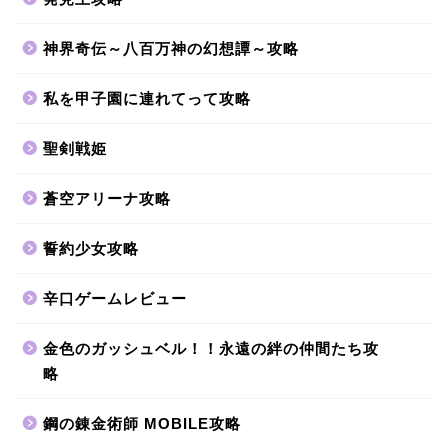
神界奇伝～八百万神の幻想譚～攻略
私を甲子園に連れてって攻略
聖剣戦姫
蒼空アリーナ攻略
誓約少女攻略
辛口ゲームレビュー
金色のガッシュベル！！永遠の絆の仲間たち攻
略
鋼の錬金術師 MOBILE攻略