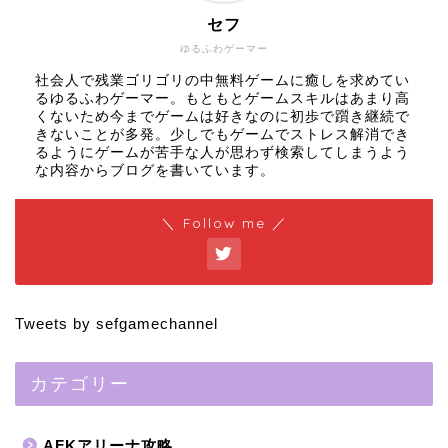
セフ
ゆるふわゲーマー
社会人で残業ゴリゴリの中無料ゲームに癒しを求めてい
るゆるふわゲーマー。もともとゲームスキルはあまり高
くないため今までゲームは好きなのに初歩で躓き継続で
きないことが多発。少しでもゲームでストレス解消でき
るようにゲームが苦手な人が思わず検索してしまうよう
な内容からブログを書いています。
＼ Follow me ／
Tweets by sefgamechannel
カテゴリー
AFKアリーナ攻略