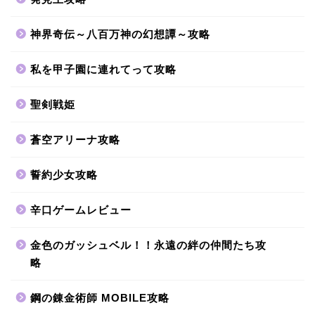
神界奇伝～八百万神の幻想譚～攻略
私を甲子園に連れてって攻略
聖剣戦姫
蒼空アリーナ攻略
誓約少女攻略
辛口ゲームレビュー
金色のガッシュベル！！永遠の絆の仲間たち攻
略
鋼の錬金術師 MOBILE攻略