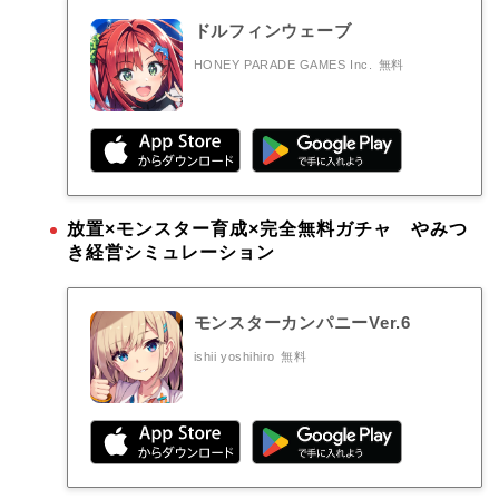
ドルフィンウェーブ
HONEY PARADE GAMES Inc.
無料
放置×モンスター育成×完全無料ガチャ やみつ
き経営シミュレーション
モンスターカンパニーVer.6
ishii yoshihiro
無料