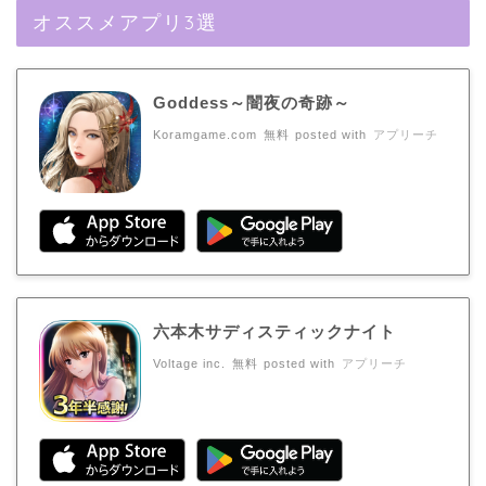
オススメアプリ3選
Goddess～闇夜の奇跡～
Koramgame.com
無料
posted with
アプリーチ
六本木サディスティックナイト
Voltage inc.
無料
posted with
アプリーチ