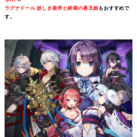
ラグナドール 妖しき皇帝と終焉の夜叉姫
もおすすめで
す。