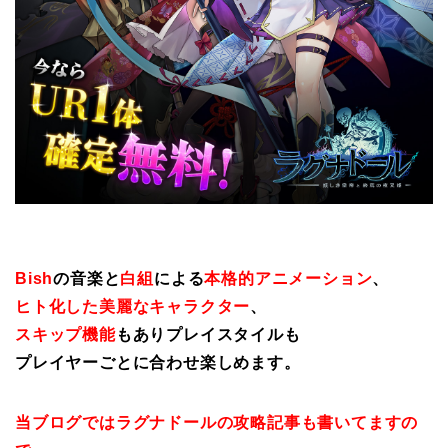
Bish
の音楽と
白組
による
本格的アニメーション
、
ヒト化した美麗なキャラクター
、
スキップ機能
もありプレイスタイルも
プレイヤーごとに合わせ楽しめます。
当ブログではラグナドールの攻略記事も書いてますの