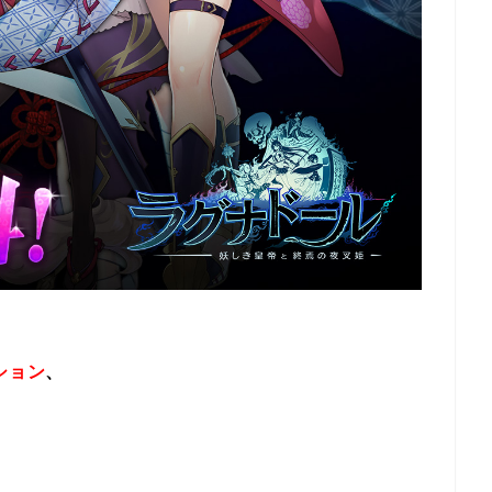
ション
、