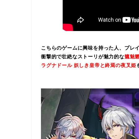
こちらのゲームに興味を持った人、プレ
衝撃的で壮絶なストーリが魅力的な
魑魅魍
ラグナドール 妖しき皇帝と終焉の夜叉姫