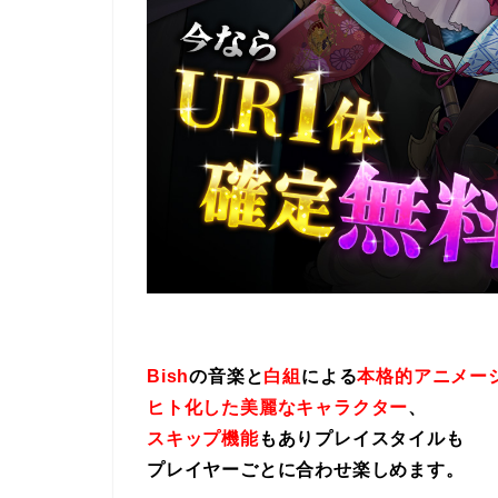
Bish
の音楽と
白組
による
本格的アニメー
ヒト化した美麗なキャラクター
、
スキップ機能
もありプレイスタイルも
プレイヤーごとに合わせ楽しめます。