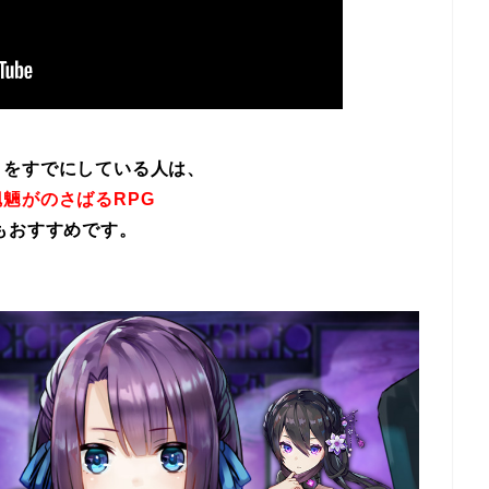
イをすでにしている人は、
魎がのさばるRPG
もおすすめです。