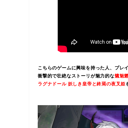
こちらのゲームに興味を持った人、プレ
衝撃的で壮絶なストーリが魅力的な
魑魅魍
ラグナドール 妖しき皇帝と終焉の夜叉姫