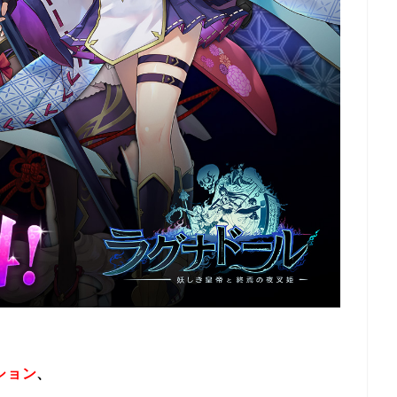
ション
、