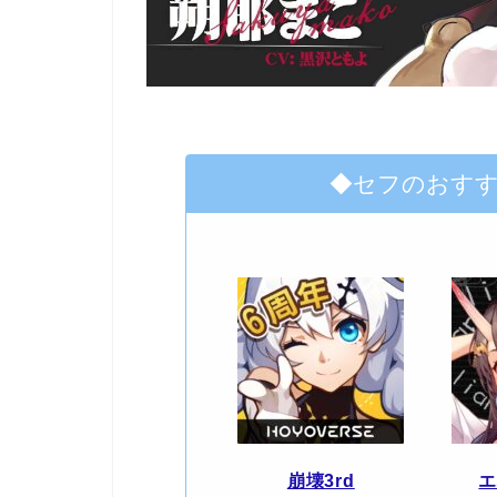
◆セフのおす
崩壊3rd