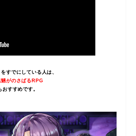
イをすでにしている人は、
魎がのさばるRPG
もおすすめです。