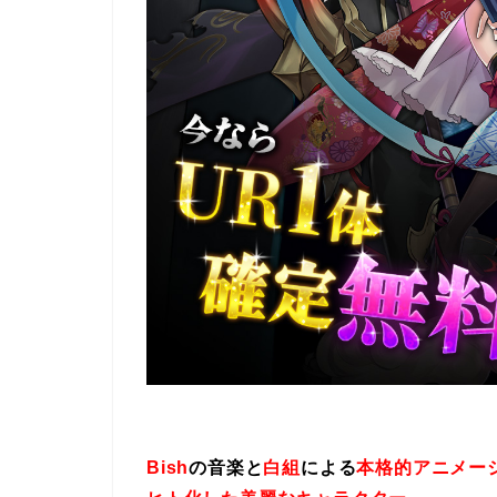
Bish
の音楽と
白組
による
本格的アニメー