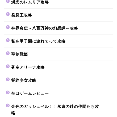
燐光のレムリア攻略
発見王攻略
神界奇伝～八百万神の幻想譚～攻略
私を甲子園に連れてって攻略
聖剣戦姫
蒼空アリーナ攻略
誓約少女攻略
辛口ゲームレビュー
金色のガッシュベル！！永遠の絆の仲間たち攻
略