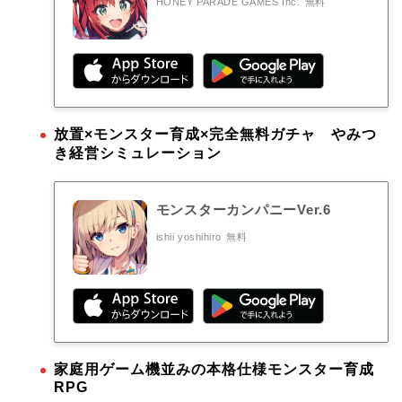
HONEY PARADE GAMES Inc.
無料
放置×モンスター育成×完全無料ガチャ やみつ
き経営シミュレーション
モンスターカンパニーVer.6
ishii yoshihiro
無料
家庭用ゲーム機並みの本格仕様モンスター育成
RPG