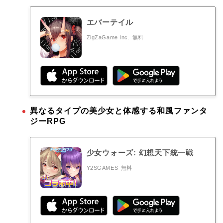
エバーテイル
ZigZaGame Inc.
無料
異なるタイプの美少女と体感する和風ファンタ
ジーRPG
少女ウォーズ: 幻想天下統一戦
Y2SGAMES
無料