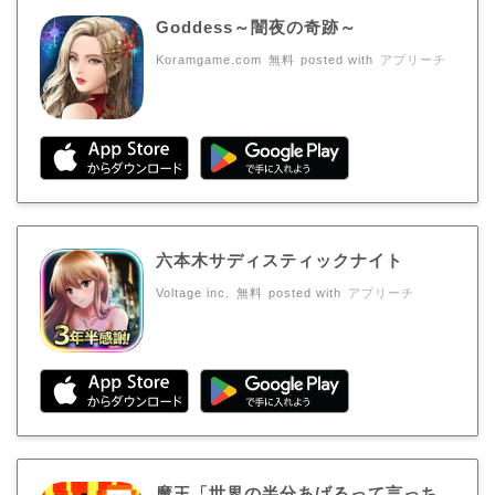
Goddess～闇夜の奇跡～
Koramgame.com
無料
posted with
アプリーチ
六本木サディスティックナイト
Voltage inc.
無料
posted with
アプリーチ
魔王「世界の半分あげるって言っち