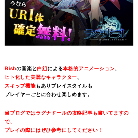
Bish
の音楽と
白組
による
本格的アニメーション
、
ヒト化した美麗なキャラクター
、
スキップ機能
もありプレイスタイルも
プレイヤーごとに合わせ楽しめます。
当ブログではラグナドールの攻略記事も書いてますの
で、
プレイの際にはぜひ参考にしてください！