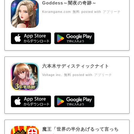
Goddess～闇夜の奇跡～
Koramgame.com
無料
posted with
アプリーチ
六本木サディスティックナイト
Voltage inc.
無料
posted with
アプリーチ
魔王「世界の半分あげるって言っち