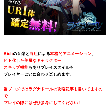
Bish
の音楽と
白組
による
本格的アニメーション
、
ヒト化した美麗なキャラクター
、
スキップ機能
もありプレイスタイルも
プレイヤーごとに合わせ楽しめます。
当ブログではラグナドールの攻略記事も書いてますの
で、
プレイの際にはぜひ参考にしてください！