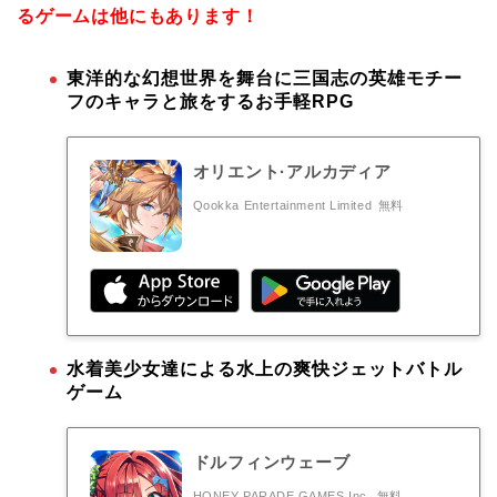
るゲームは他にもあります！
東洋的な幻想世界を舞台に三国志の英雄モチー
フのキャラと旅をするお手軽RPG
オリエント·アルカディア
Qookka Entertainment Limited
無料
水着美少女達による水上の爽快ジェットバトル
ゲーム
ドルフィンウェーブ
HONEY PARADE GAMES Inc.
無料