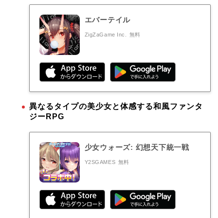
エバーテイル
ZigZaGame Inc.
無料
異なるタイプの美少女と体感する和風ファンタ
ジーRPG
少女ウォーズ: 幻想天下統一戦
Y2SGAMES
無料