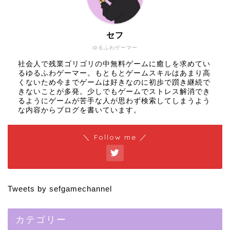
セフ
ゆるふわゲーマー
社会人で残業ゴリゴリの中無料ゲームに癒しを求めてい
るゆるふわゲーマー。もともとゲームスキルはあまり高
くないため今までゲームは好きなのに初歩で躓き継続で
きないことが多発。少しでもゲームでストレス解消でき
るようにゲームが苦手な人が思わず検索してしまうよう
な内容からブログを書いています。
＼ Follow me ／
Tweets by sefgamechannel
カテゴリー