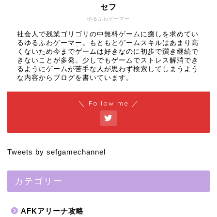
セフ
ゆるふわゲーマー
社会人で残業ゴリゴリの中無料ゲームに癒しを求めてい
るゆるふわゲーマー。もともとゲームスキルはあまり高
くないため今までゲームは好きなのに初歩で躓き継続で
きないことが多発。少しでもゲームでストレス解消でき
るようにゲームが苦手な人が思わず検索してしまうよう
な内容からブログを書いています。
＼ Follow me ／
Tweets by sefgamechannel
カテゴリー
AFKアリーナ攻略