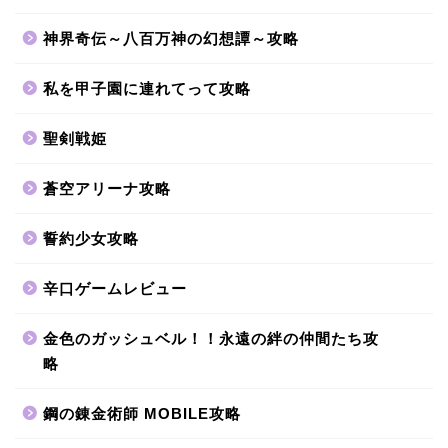
神界奇伝～八百万神の幻想譚～攻略
私を甲子園に連れてって攻略
聖剣戦姫
蒼空アリーナ攻略
誓約少女攻略
辛口ゲームレビュー
金色のガッシュベル！！永遠の絆の仲間たち攻
略
鋼の錬金術師 MOBILE攻略