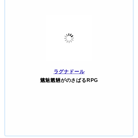
ラグナドール
魑魅魍魎がのさばるRPG