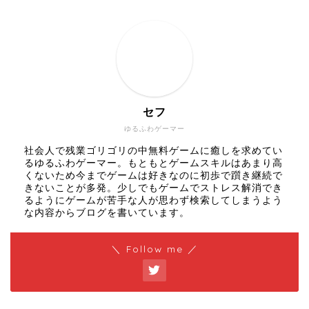
セフ
ゆるふわゲーマー
社会人で残業ゴリゴリの中無料ゲームに癒しを求めてい
るゆるふわゲーマー。もともとゲームスキルはあまり高
くないため今までゲームは好きなのに初歩で躓き継続で
きないことが多発。少しでもゲームでストレス解消でき
るようにゲームが苦手な人が思わず検索してしまうよう
な内容からブログを書いています。
＼ Follow me ／