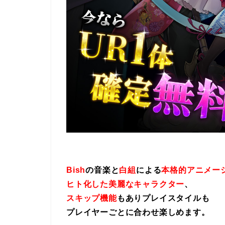
Bish
の音楽と
白組
による
本格的アニメー
ヒト化した美麗なキャラクター
、
スキップ機能
もありプレイスタイルも
プレイヤーごとに合わせ楽しめます。