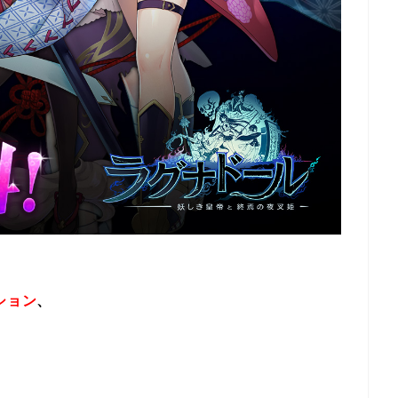
ション
、