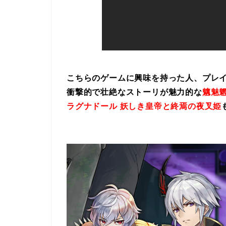
こちらのゲームに興味を持った人、プレ
衝撃的で壮絶なストーリが魅力的な
魑魅魍
ラグナドール 妖しき皇帝と終焉の夜叉姫