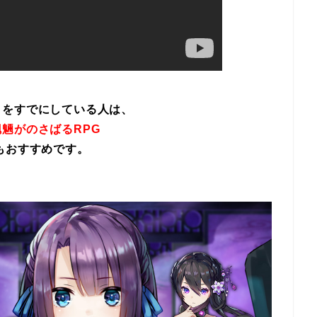
イをすでにしている人は、
魎がのさばるRPG
もおすすめです。