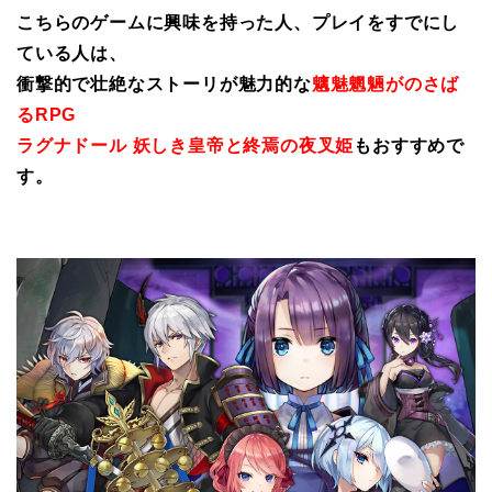
こちらのゲームに興味を持った人、プレイをすでにし
ている人は、
衝撃的で壮絶なストーリが魅力的な
魑魅魍魎がのさば
るRPG
ラグナドール 妖しき皇帝と終焉の夜叉姫
もおすすめで
す。