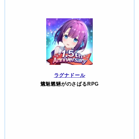
ラグナドール
魑魅魍魎がのさばるRPG