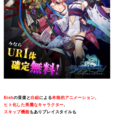
Bish
の音楽と
白組
による
本格的アニメーション
、
ヒト化した美麗なキャラクター
、
スキップ機能
もありプレイスタイルも