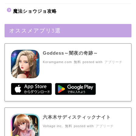
魔法ショウジョ攻略
オススメアプリ3選
Goddess～闇夜の奇跡～
Koramgame.com
無料
posted with
アプリーチ
六本木サディスティックナイト
Voltage inc.
無料
posted with
アプリーチ