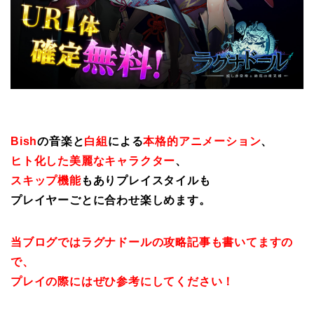
Bish
の音楽と
白組
による
本格的アニメーション
、
ヒト化した美麗なキャラクター
、
スキップ機能
もありプレイスタイルも
プレイヤーごとに合わせ楽しめます。
当ブログではラグナドールの攻略記事も書いてますの
で、
プレイの際にはぜひ参考にしてください！