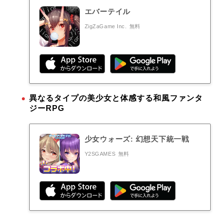
エバーテイル
ZigZaGame Inc.
無料
異なるタイプの美少女と体感する和風ファンタ
ジーRPG
少女ウォーズ: 幻想天下統一戦
Y2SGAMES
無料