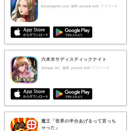
Koramgame.com
無料
posted with
アプリーチ
六本木サディスティックナイト
Voltage inc.
無料
posted with
アプリーチ
魔王「世界の半分あげるって言っち
ゃった」