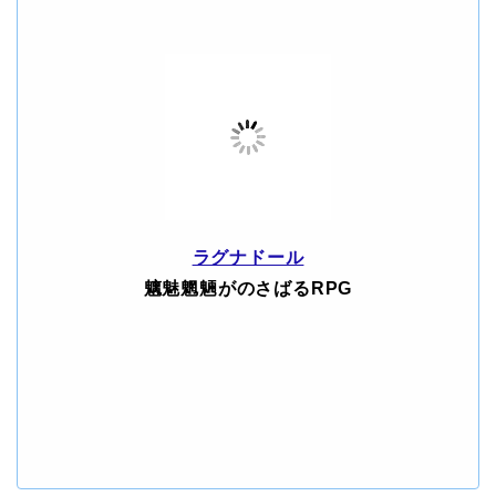
ラグナドール
魑魅魍魎がのさばるRPG