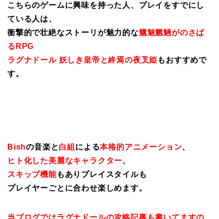
こちらのゲームに興味を持った人、プレイをすでにし
ている人は、
衝撃的で壮絶なストーリが魅力的な
魑魅魍魎がのさば
るRPG
ラグナドール 妖しき皇帝と終焉の夜叉姫
もおすすめで
す。
Bish
の音楽と
白組
による
本格的アニメーション
、
ヒト化した美麗なキャラクター
、
スキップ機能
もありプレイスタイルも
プレイヤーごとに合わせ楽しめます。
当ブログではラグナドールの攻略記事も書いてますの