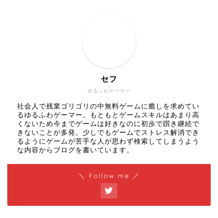
セフ
ゆるふわゲーマー
社会人で残業ゴリゴリの中無料ゲームに癒しを求めてい
るゆるふわゲーマー。もともとゲームスキルはあまり高
くないため今までゲームは好きなのに初歩で躓き継続で
きないことが多発。少しでもゲームでストレス解消でき
るようにゲームが苦手な人が思わず検索してしまうよう
な内容からブログを書いています。
＼ Follow me ／