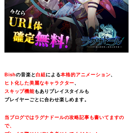
Bish
の音楽と
白組
による
本格的アニメーション
、
ヒト化した美麗なキャラクター
、
スキップ機能
もありプレイスタイルも
プレイヤーごとに合わせ楽しめます。
当ブログではラグナドールの攻略記事も書いてますの
で、