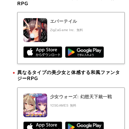
RPG
エバーテイル
ZigZaGame Inc.
無料
異なるタイプの美少女と体感する和風ファンタ
ジーRPG
少女ウォーズ: 幻想天下統一戦
Y2SGAMES
無料