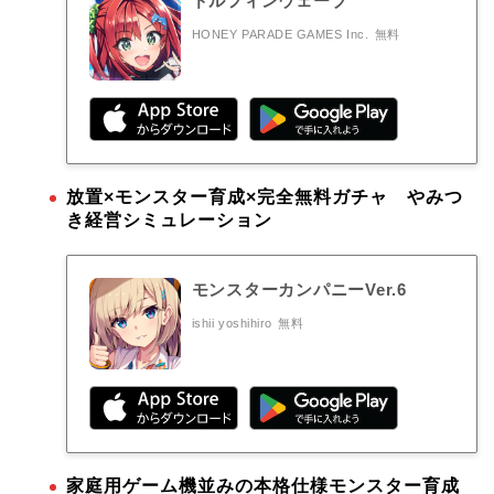
ドルフィンウェーブ
HONEY PARADE GAMES Inc.
無料
放置×モンスター育成×完全無料ガチャ やみつ
き経営シミュレーション
モンスターカンパニーVer.6
ishii yoshihiro
無料
家庭用ゲーム機並みの本格仕様モンスター育成