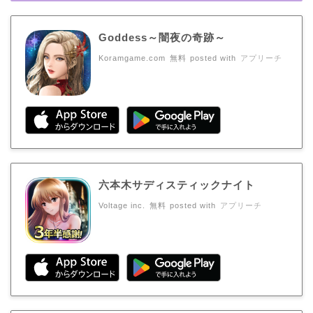
Goddess～闇夜の奇跡～
Koramgame.com
無料
posted with
アプリーチ
六本木サディスティックナイト
Voltage inc.
無料
posted with
アプリーチ