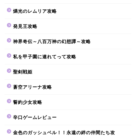
燐光のレムリア攻略
発見王攻略
神界奇伝～八百万神の幻想譚～攻略
私を甲子園に連れてって攻略
聖剣戦姫
蒼空アリーナ攻略
誓約少女攻略
辛口ゲームレビュー
金色のガッシュベル！！永遠の絆の仲間たち攻