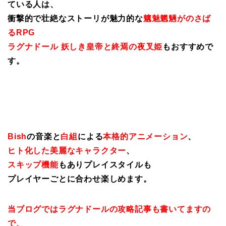
ている人は、
衝撃的で壮絶なストーリが魅力的な
魑魅魍魎がのさば
るRPG
ラグナドール 妖しき皇帝と終焉の夜叉姫
もおすすめで
す。
Bish
の音楽と
白組
による
本格的アニメーション
、
ヒト化した美麗なキャラクター
、
スキップ機能
もありプレイスタイルも
プレイヤーごとに合わせ楽しめます。
当ブログではラグナドールの攻略記事も書いてますの
で、