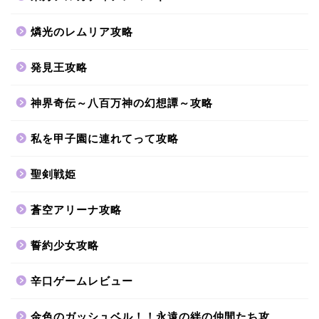
燐光のレムリア攻略
発見王攻略
神界奇伝～八百万神の幻想譚～攻略
私を甲子園に連れてって攻略
聖剣戦姫
蒼空アリーナ攻略
誓約少女攻略
辛口ゲームレビュー
金色のガッシュベル！！永遠の絆の仲間たち攻