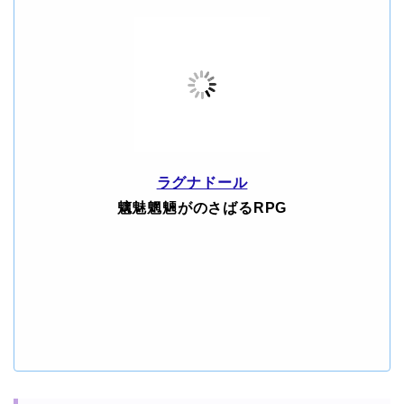
ラグナドール
魑魅魍魎がのさばるRPG