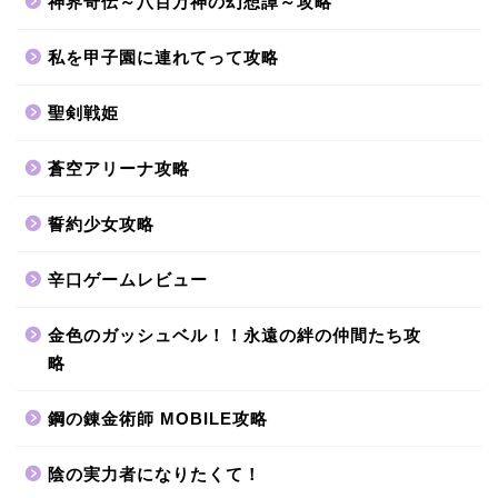
神界奇伝～八百万神の幻想譚～攻略
私を甲子園に連れてって攻略
聖剣戦姫
蒼空アリーナ攻略
誓約少女攻略
辛口ゲームレビュー
金色のガッシュベル！！永遠の絆の仲間たち攻
略
鋼の錬金術師 MOBILE攻略
陰の実力者になりたくて！