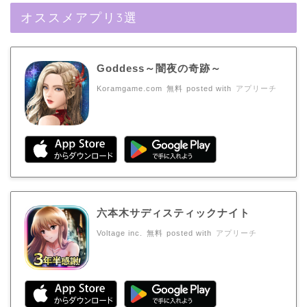
オススメアプリ3選
Goddess～闇夜の奇跡～
Koramgame.com
無料
posted with
アプリーチ
六本木サディスティックナイト
Voltage inc.
無料
posted with
アプリーチ