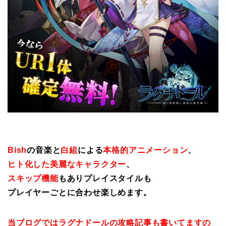
Bish
の音楽と
白組
による
本格的アニメーション
、
ヒト化した美麗なキャラクター
、
スキップ機能
もありプレイスタイルも
プレイヤーごとに合わせ楽しめます。
当ブログではラグナドールの攻略記事も書いてますの