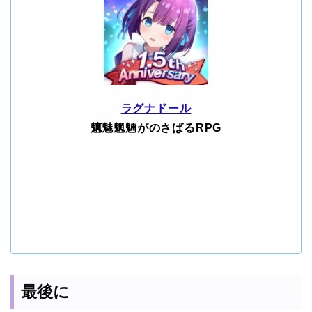
ラグナドール
魑魅魍魎がのさばるRPG
最後に