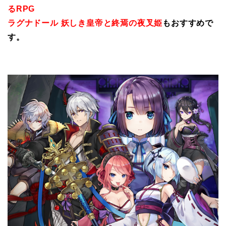
るRPG
ラグナドール 妖しき皇帝と終焉の夜叉姫
もおすすめで
す。