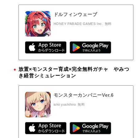
ドルフィンウェーブ
HONEY PARADE GAMES Inc.
無料
放置×モンスター育成×完全無料ガチャ やみつ
き経営シミュレーション
モンスターカンパニーVer.6
ishii yoshihiro
無料