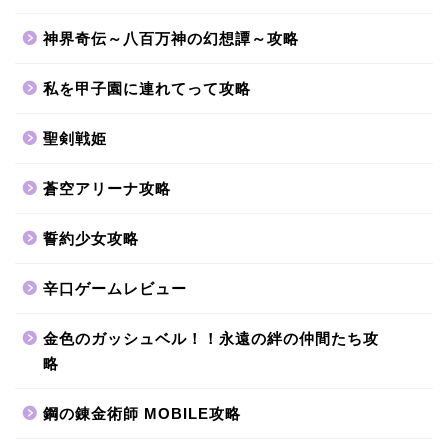
神界奇伝～八百万神の幻想譚～攻略
私を甲子園に連れてって攻略
聖剣戦姫
蒼空アリーナ攻略
誓約少女攻略
辛口ゲームレビュー
金色のガッシュベル！！永遠の絆の仲間たち攻
略
鋼の錬金術師 MOBILE攻略