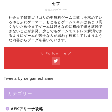
セフ
ゆるふわゲーマー
社会人で残業ゴリゴリの中無料ゲームに癒しを求めてい
るゆるふわゲーマー。もともとゲームスキルはあまり高
くないため今までゲームは好きなのに初歩で躓き継続で
きないことが多発。少しでもゲームでストレス解消でき
るようにゲームが苦手な人が思わず検索してしまうよう
な内容からブログを書いています。
＼ Follow me ／
Tweets by sefgamechannel
カテゴリー
AFKアリーナ攻略