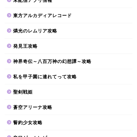
未配信アプリ情報
東方アルカディアレコード
燐光のレムリア攻略
発見王攻略
神界奇伝～八百万神の幻想譚～攻略
私を甲子園に連れてって攻略
聖剣戦姫
蒼空アリーナ攻略
誓約少女攻略