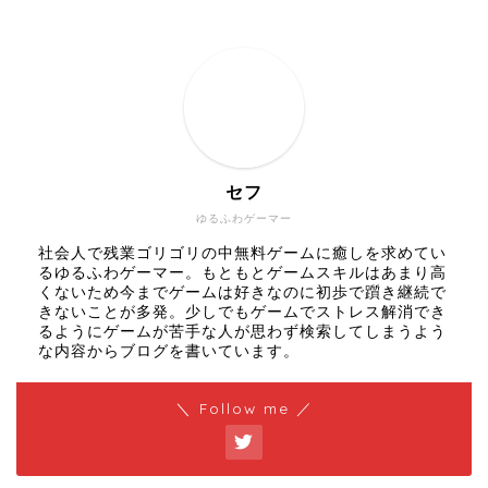
セフ
ゆるふわゲーマー
社会人で残業ゴリゴリの中無料ゲームに癒しを求めてい
るゆるふわゲーマー。もともとゲームスキルはあまり高
くないため今までゲームは好きなのに初歩で躓き継続で
きないことが多発。少しでもゲームでストレス解消でき
るようにゲームが苦手な人が思わず検索してしまうよう
な内容からブログを書いています。
＼ Follow me ／