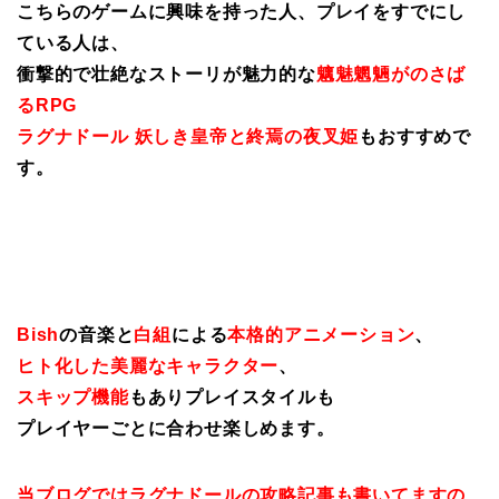
こちらのゲームに興味を持った人、プレイをすでにし
ている人は、
衝撃的で壮絶なストーリが魅力的な
魑魅魍魎がのさば
るRPG
ラグナドール 妖しき皇帝と終焉の夜叉姫
もおすすめで
す。
Bish
の音楽と
白組
による
本格的アニメーション
、
ヒト化した美麗なキャラクター
、
スキップ機能
もありプレイスタイルも
プレイヤーごとに合わせ楽しめます。
当ブログではラグナドールの攻略記事も書いてますの