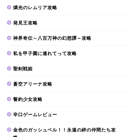
燐光のレムリア攻略
発見王攻略
神界奇伝～八百万神の幻想譚～攻略
私を甲子園に連れてって攻略
聖剣戦姫
蒼空アリーナ攻略
誓約少女攻略
辛口ゲームレビュー
金色のガッシュベル！！永遠の絆の仲間たち攻