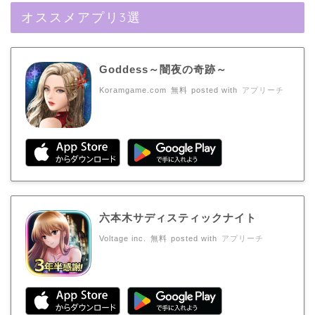
オススメアプリ3選
Goddess～闇夜の奇跡～
Koramgame.com
無料
posted with
アプリーチ
六本木サディスティックナイト
Voltage inc.
無料
posted with
アプリーチ