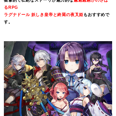
衝撃的で壮絶なストーリが魅力的な
魑魅魍魎がのさば
るRPG
ラグナドール 妖しき皇帝と終焉の夜叉姫
もおすすめで
す。