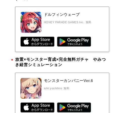
ドルフィンウェーブ
HONEY PARADE GAMES Inc.
無料
放置×モンスター育成×完全無料ガチャ やみつ
き経営シミュレーション
モンスターカンパニーVer.6
ishii yoshihiro
無料