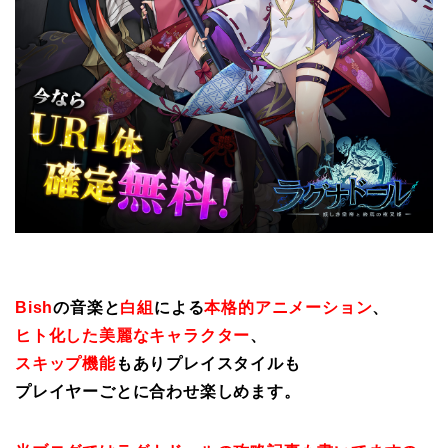
Bish
の音楽と
白組
による
本格的アニメーション
、
ヒト化した美麗なキャラクター
、
スキップ機能
もありプレイスタイルも
プレイヤーごとに合わせ楽しめます。