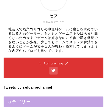
セフ
ゆるふわゲーマー
社会人で残業ゴリゴリの中無料ゲームに癒しを求めてい
るゆるふわゲーマー。もともとゲームスキルはあまり高
くないため今までゲームは好きなのに初歩で躓き継続で
きないことが多発。少しでもゲームでストレス解消でき
るようにゲームが苦手な人が思わず検索してしまうよう
な内容からブログを書いています。
＼ Follow me ／
Tweets by sefgamechannel
カテゴリー