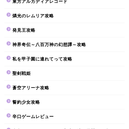
東方アルカディアレコード
燐光のレムリア攻略
発見王攻略
神界奇伝～八百万神の幻想譚～攻略
私を甲子園に連れてって攻略
聖剣戦姫
蒼空アリーナ攻略
誓約少女攻略
辛口ゲームレビュー