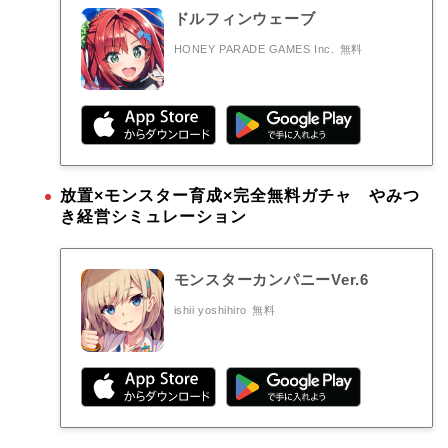
ドルフィンウェーブ
HONEY PARADE GAMES Inc.
無料
放置×モンスター育成×完全無料ガチャ やみつ
き経営シミュレーション
モンスターカンパニーVer.6
ishii yoshihiro
無料