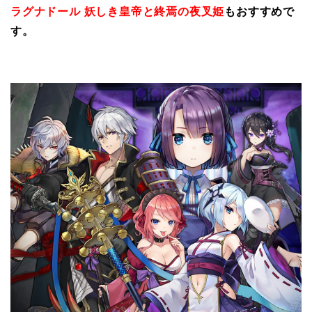
ラグナドール 妖しき皇帝と終焉の夜叉姫
もおすすめで
す。