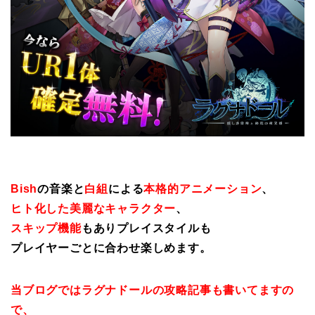
Bish
の音楽と
白組
による
本格的アニメーション
、
ヒト化した美麗なキャラクター
、
スキップ機能
もありプレイスタイルも
プレイヤーごとに合わせ楽しめます。
当ブログではラグナドールの攻略記事も書いてますの
で、