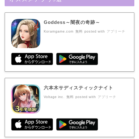
Goddess～闇夜の奇跡～
Koramgame.com
無料
posted with
アプリーチ
六本木サディスティックナイト
Voltage inc.
無料
posted with
アプリーチ