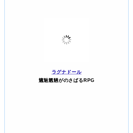
ラグナドール
魑魅魍魎がのさばるRPG