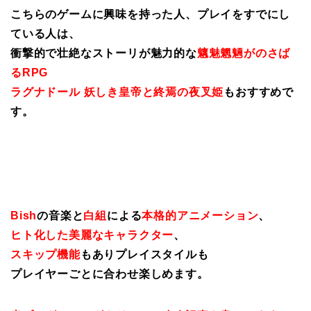
こちらのゲームに興味を持った人、プレイをすでにし
ている人は、
衝撃的で壮絶なストーリが魅力的な
魑魅魍魎がのさば
るRPG
ラグナドール 妖しき皇帝と終焉の夜叉姫
もおすすめで
す。
Bish
の音楽と
白組
による
本格的アニメーション
、
ヒト化した美麗なキャラクター
、
スキップ機能
もありプレイスタイルも
プレイヤーごとに合わせ楽しめます。