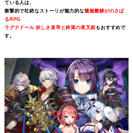
ている人は、
衝撃的で壮絶なストーリが魅力的な
魑魅魍魎がのさば
るRPG
ラグナドール 妖しき皇帝と終焉の夜叉姫
もおすすめで
す。