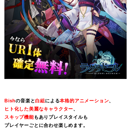
Bish
の音楽と
白組
による
本格的アニメーション
、
ヒト化した美麗なキャラクター
、
スキップ機能
もありプレイスタイルも
プレイヤーごとに合わせ楽しめます。