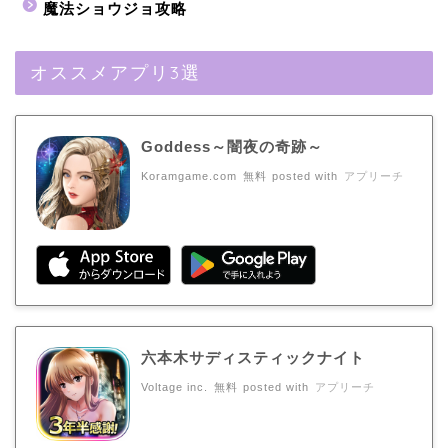
魔法ショウジョ攻略
オススメアプリ3選
Goddess～闇夜の奇跡～
Koramgame.com
無料
posted with
アプリーチ
六本木サディスティックナイト
Voltage inc.
無料
posted with
アプリーチ