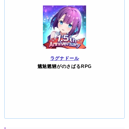
ラグナドール
魑魅魍魎がのさばるRPG