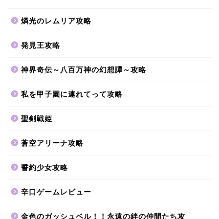
燐光のレムリア攻略
発見王攻略
神界奇伝～八百万神の幻想譚～攻略
私を甲子園に連れてって攻略
聖剣戦姫
蒼空アリーナ攻略
誓約少女攻略
辛口ゲームレビュー
金色のガッシュベル！！永遠の絆の仲間たち攻