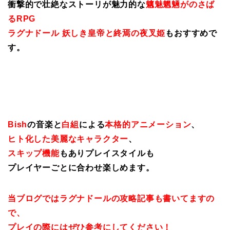
衝撃的で壮絶なストーリが魅力的な
魑魅魍魎がのさば
るRPG
ラグナドール 妖しき皇帝と終焉の夜叉姫
もおすすめで
す。
Bish
の音楽と
白組
による
本格的アニメーション
、
ヒト化した美麗なキャラクター
、
スキップ機能
もありプレイスタイルも
プレイヤーごとに合わせ楽しめます。
当ブログではラグナドールの攻略記事も書いてますの
で、
プレイの際にはぜひ参考にしてください！