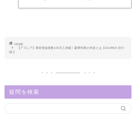
HOME
【アズレア】事前登録者数100万人突破！豪華特典の内容とは【AZUREA-空の
唄-】
疑問を検索