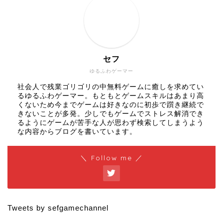
セフ
ゆるふわゲーマー
社会人で残業ゴリゴリの中無料ゲームに癒しを求めてい
るゆるふわゲーマー。もともとゲームスキルはあまり高
くないため今までゲームは好きなのに初歩で躓き継続で
きないことが多発。少しでもゲームでストレス解消でき
るようにゲームが苦手な人が思わず検索してしまうよう
な内容からブログを書いています。
＼ Follow me ／
Tweets by sefgamechannel