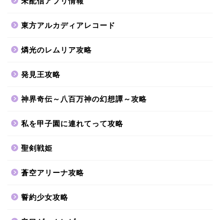
未配信アプリ情報
東方アルカディアレコード
燐光のレムリア攻略
発見王攻略
神界奇伝～八百万神の幻想譚～攻略
私を甲子園に連れてって攻略
聖剣戦姫
蒼空アリーナ攻略
誓約少女攻略