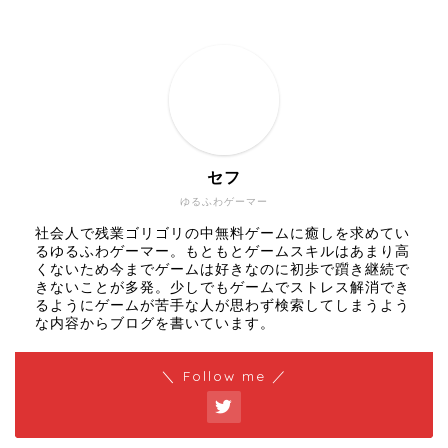
セフ
ゆるふわゲーマー
社会人で残業ゴリゴリの中無料ゲームに癒しを求めてい
るゆるふわゲーマー。もともとゲームスキルはあまり高
くないため今までゲームは好きなのに初歩で躓き継続で
きないことが多発。少しでもゲームでストレス解消でき
るようにゲームが苦手な人が思わず検索してしまうよう
な内容からブログを書いています。
＼ Follow me ／