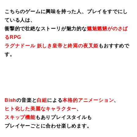
こちらのゲームに興味を持った人、プレイをすでにし
ている人は、
衝撃的で壮絶なストーリが魅力的な
魑魅魍魎がのさば
るRPG
ラグナドール 妖しき皇帝と終焉の夜叉姫
もおすすめで
す。
Bish
の音楽と
白組
による
本格的アニメーション
、
ヒト化した美麗なキャラクター
、
スキップ機能
もありプレイスタイルも
プレイヤーごとに合わせ楽しめます。