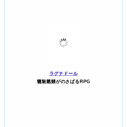
ラグナドール
魑魅魍魎がのさばるRPG