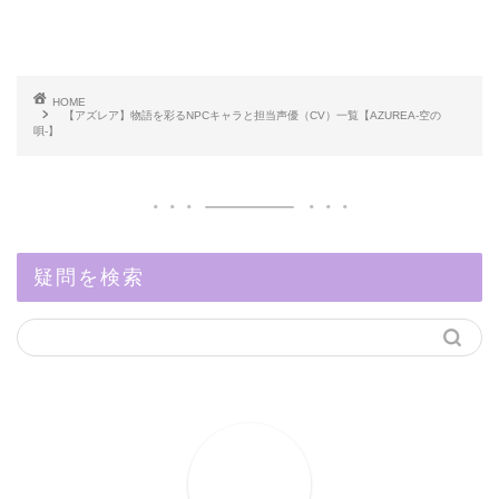
HOME
【アズレア】物語を彩るNPCキャラと担当声優（CV）一覧【AZUREA-空の
唄-】
疑問を検索