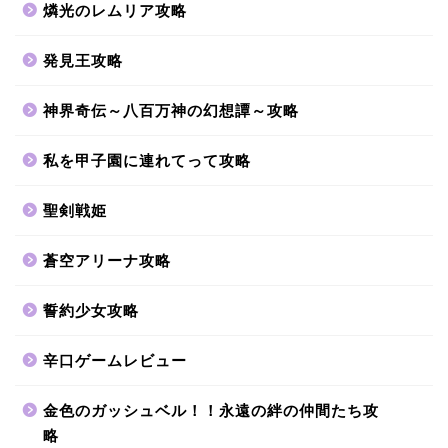
燐光のレムリア攻略
発見王攻略
神界奇伝～八百万神の幻想譚～攻略
私を甲子園に連れてって攻略
聖剣戦姫
蒼空アリーナ攻略
誓約少女攻略
辛口ゲームレビュー
金色のガッシュベル！！永遠の絆の仲間たち攻
略