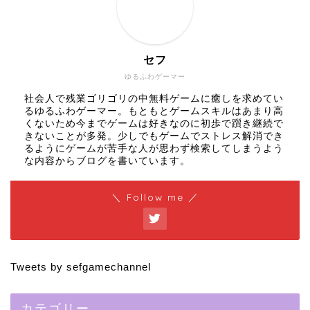
セフ
ゆるふわゲーマー
社会人で残業ゴリゴリの中無料ゲームに癒しを求めてい
るゆるふわゲーマー。もともとゲームスキルはあまり高
くないため今までゲームは好きなのに初歩で躓き継続で
きないことが多発。少しでもゲームでストレス解消でき
るようにゲームが苦手な人が思わず検索してしまうよう
な内容からブログを書いています。
＼ Follow me ／
Tweets by sefgamechannel
カテゴリー