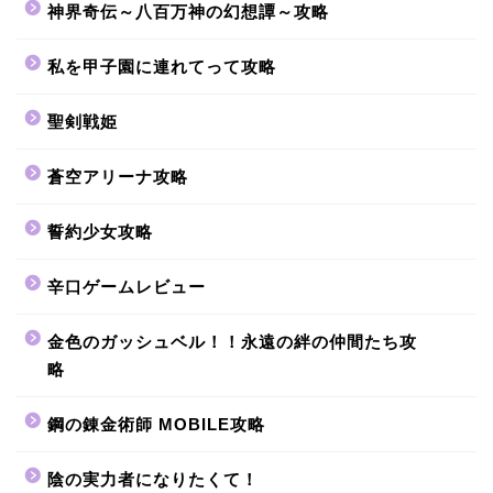
神界奇伝～八百万神の幻想譚～攻略
私を甲子園に連れてって攻略
聖剣戦姫
蒼空アリーナ攻略
誓約少女攻略
辛口ゲームレビュー
金色のガッシュベル！！永遠の絆の仲間たち攻
略
鋼の錬金術師 MOBILE攻略
陰の実力者になりたくて！