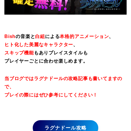
Bish
の音楽と
白組
による
本格的アニメーション
、
ヒト化した美麗なキャラクター
、
スキップ機能
もありプレイスタイルも
プレイヤーごとに合わせ楽しめます。
当ブログではラグナドールの攻略記事も書いてますの
で、
プレイの際にはぜひ参考にしてください！
ラグナドール攻略