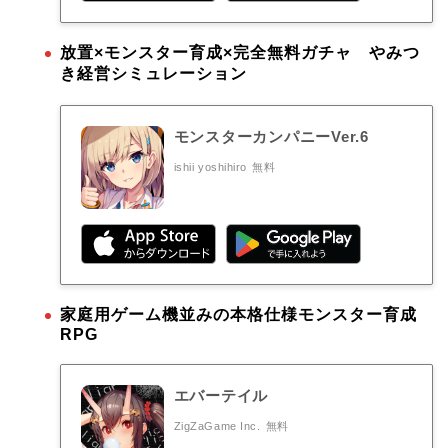
放置×モンスター育成×完全無料ガチャ やみつ
き経営シミュレーション
モンスターカンパニーVer.6
ishii yoshihiro
無料
家庭用ゲーム機並みの本格仕様モンスター育成
RPG
エバーテイル
ZigZaGame Inc.
無料