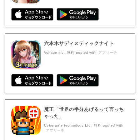
六本木サディスティックナイト
Voltage inc.
無料
posted with
アプリーチ
魔王「世界の半分あげるって言っち
ゃった」
Cybergate technology Ltd.
無料
posted with
アプリーチ