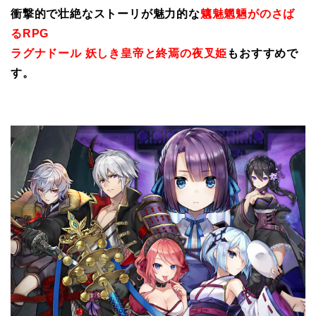
衝撃的で壮絶なストーリが魅力的な
魑魅魍魎がのさば
るRPG
ラグナドール 妖しき皇帝と終焉の夜叉姫
もおすすめで
す。