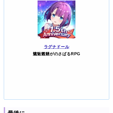
ラグナドール
魑魅魍魎がのさばるRPG