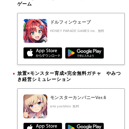
ゲーム
ドルフィンウェーブ
HONEY PARADE GAMES Inc.
無料
放置×モンスター育成×完全無料ガチャ やみつ
き経営シミュレーション
モンスターカンパニーVer.6
ishii yoshihiro
無料