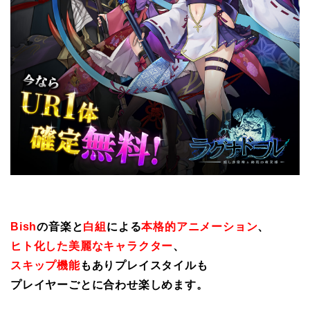
Bish
の音楽と
白組
による
本格的アニメーション
、
ヒト化した美麗なキャラクター
、
スキップ機能
もありプレイスタイルも
プレイヤーごとに合わせ楽しめます。