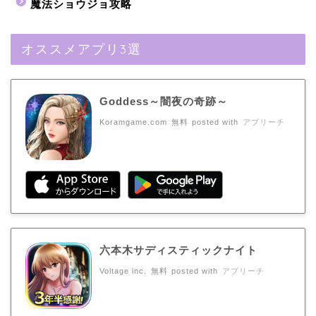
魔法ショウジョ攻略
オススメアプリ3選
Goddess～闇夜の奇跡～
Koramgame.com
無料
posted with
アプリーチ
六本木サディスティックナイト
Voltage inc.
無料
posted with
アプリーチ