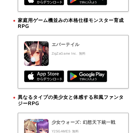
家庭用ゲーム機並みの本格仕様モンスター育成
RPG
エバーテイル
ZigZaGame Inc.
無料
異なるタイプの美少女と体感する和風ファンタ
ジーRPG
少女ウォーズ: 幻想天下統一戦
Y2SGAMES
無料