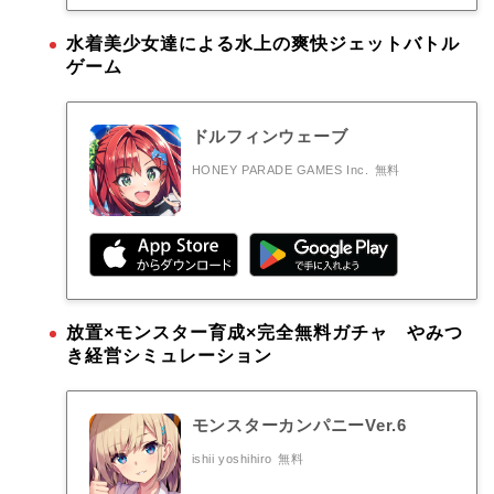
水着美少女達による水上の爽快ジェットバトル
ゲーム
ドルフィンウェーブ
HONEY PARADE GAMES Inc.
無料
放置×モンスター育成×完全無料ガチャ やみつ
き経営シミュレーション
モンスターカンパニーVer.6
ishii yoshihiro
無料