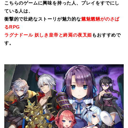
こちらのゲームに興味を持った人、プレイをすでにし
ている人は、
衝撃的で壮絶なストーリが魅力的な
魑魅魍魎がのさば
るRPG
ラグナドール 妖しき皇帝と終焉の夜叉姫
もおすすめで
す。