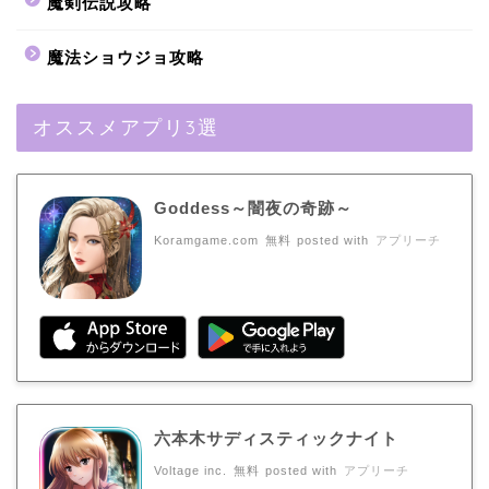
魔剣伝説攻略
魔法ショウジョ攻略
オススメアプリ3選
Goddess～闇夜の奇跡～
Koramgame.com
無料
posted with
アプリーチ
六本木サディスティックナイト
Voltage inc.
無料
posted with
アプリーチ