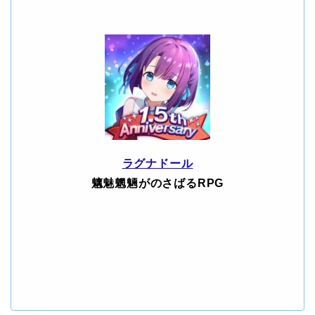
ラグナドール
魑魅魍魎がのさばるRPG