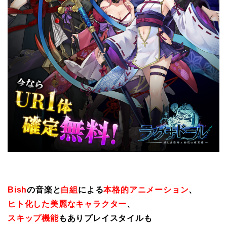
Bish
の音楽と
白組
による
本格的アニメーション
、
ヒト化した美麗なキャラクター
、
スキップ機能
もありプレイスタイルも