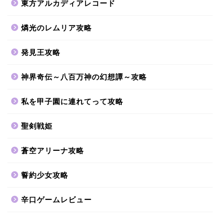
東方アルカディアレコード
燐光のレムリア攻略
発見王攻略
神界奇伝～八百万神の幻想譚～攻略
私を甲子園に連れてって攻略
聖剣戦姫
蒼空アリーナ攻略
誓約少女攻略
辛口ゲームレビュー