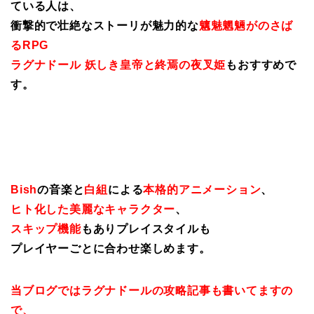
ている人は、
衝撃的で壮絶なストーリが魅力的な
魑魅魍魎がのさば
るRPG
ラグナドール 妖しき皇帝と終焉の夜叉姫
もおすすめで
す。
Bish
の音楽と
白組
による
本格的アニメーション
、
ヒト化した美麗なキャラクター
、
スキップ機能
もありプレイスタイルも
プレイヤーごとに合わせ楽しめます。
当ブログではラグナドールの攻略記事も書いてますの
で、