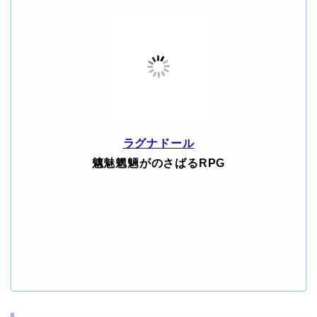
ラグナドール
魑魅魍魎がのさばるRPG