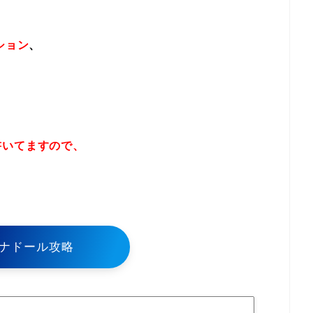
ション
、
書いてますので、
！
ナドール攻略