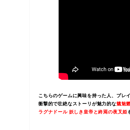
こちらのゲームに興味を持った人、プレ
衝撃的で壮絶なストーリが魅力的な
魑魅魍
ラグナドール 妖しき皇帝と終焉の夜叉姫