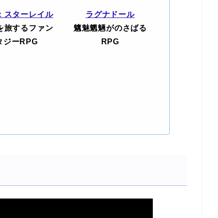
：スターレイル
ラグナドール
を旅するファン
魑魅魍魎がのさばる
タジーRPG
RPG