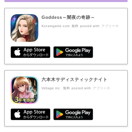
Goddess～闇夜の奇跡～
Koramgame.com
無料
posted with
アプリーチ
六本木サディスティックナイト
Voltage inc.
無料
posted with
アプリーチ