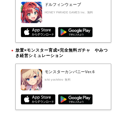
ドルフィンウェーブ
HONEY PARADE GAMES Inc.
無料
放置×モンスター育成×完全無料ガチャ やみつ
き経営シミュレーション
モンスターカンパニーVer.6
ishii yoshihiro
無料