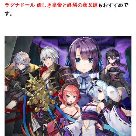
ラグナドール 妖しき皇帝と終焉の夜叉姫
もおすすめで
す。