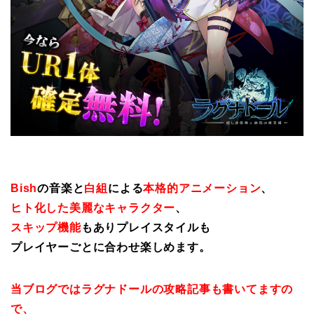
Bish
の音楽と
白組
による
本格的アニメーション
、
ヒト化した美麗なキャラクター
、
スキップ機能
もありプレイスタイルも
プレイヤーごとに合わせ楽しめます。
当ブログではラグナドールの攻略記事も書いてますの
で、