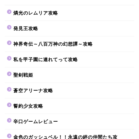
燐光のレムリア攻略
発見王攻略
神界奇伝～八百万神の幻想譚～攻略
私を甲子園に連れてって攻略
聖剣戦姫
蒼空アリーナ攻略
誓約少女攻略
辛口ゲームレビュー
金色のガッシュベル！！永遠の絆の仲間たち攻