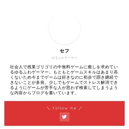
セフ
ゆるふわゲーマー
社会人で残業ゴリゴリの中無料ゲームに癒しを求めてい
るゆるふわゲーマー。もともとゲームスキルはあまり高
くないため今までゲームは好きなのに初歩で躓き継続で
きないことが多発。少しでもゲームでストレス解消でき
るようにゲームが苦手な人が思わず検索してしまうよう
な内容からブログを書いています。
＼ Follow me ／