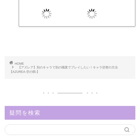
HOME
【アズレア】別のキャラで別の職業でプレイしたい！キャラ切替の方法
【AZUREA-空の唄-】
疑問を検索