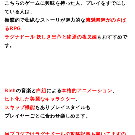
こちらのゲームに興味を持った人、プレイをすでにし
ている人は、
衝撃的で壮絶なストーリが魅力的な
魑魅魍魎がのさば
るRPG
ラグナドール 妖しき皇帝と終焉の夜叉姫
もおすすめで
す。
Bish
の音楽と
白組
による
本格的アニメーション
、
ヒト化した美麗なキャラクター
、
スキップ機能
もありプレイスタイルも
プレイヤーごとに合わせ楽しめます。
当ブログではラグナドールの攻略記事も書いてますの