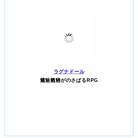
ラグナドール
魑魅魍魎がのさばるRPG