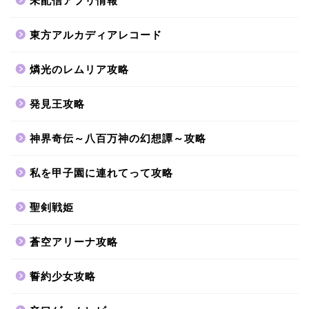
未配信アプリ情報
東方アルカディアレコード
燐光のレムリア攻略
発見王攻略
神界奇伝～八百万神の幻想譚～攻略
私を甲子園に連れてって攻略
聖剣戦姫
蒼空アリーナ攻略
誓約少女攻略