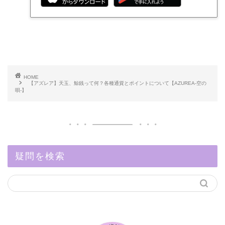
HOME
【アズレア】天玉、鯨銭って何？各種通貨とポイントについて【AZUREA-空の
唄-】
疑問を検索