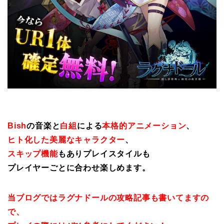
Bish
の音楽と
白組
による
本格的アニメーション
、
ヒト化した美麗なキャラクター
、
スキップ機能
もありプレイスタイルも
プレイヤーごとに合わせ楽しめます。
当ブログではラグナドールの攻略記事も書いてますの
で、