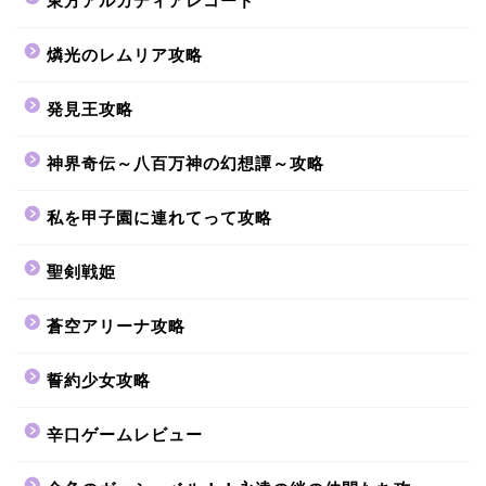
東方アルカディアレコード
燐光のレムリア攻略
発見王攻略
神界奇伝～八百万神の幻想譚～攻略
私を甲子園に連れてって攻略
聖剣戦姫
蒼空アリーナ攻略
誓約少女攻略
辛口ゲームレビュー