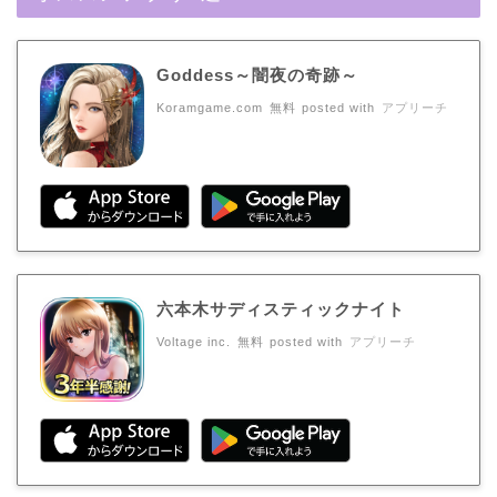
Goddess～闇夜の奇跡～
Koramgame.com
無料
posted with
アプリーチ
六本木サディスティックナイト
Voltage inc.
無料
posted with
アプリーチ