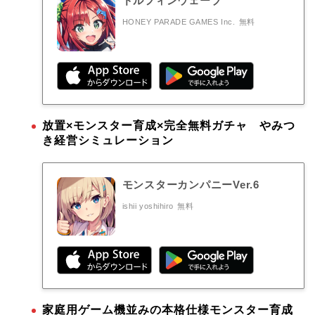
ドルフィンウェーブ
HONEY PARADE GAMES Inc.
無料
放置×モンスター育成×完全無料ガチャ やみつ
き経営シミュレーション
モンスターカンパニーVer.6
ishii yoshihiro
無料
家庭用ゲーム機並みの本格仕様モンスター育成