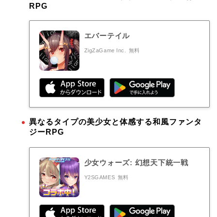
RPG
エバーテイル
ZigZaGame Inc.
無料
異なるタイプの美少女と体感する和風ファンタ
ジーRPG
少女ウォーズ: 幻想天下統一戦
Y2SGAMES
無料