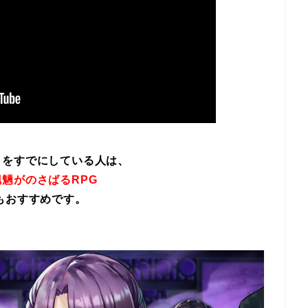
イをすでにしている人は、
魎がのさばるRPG
もおすすめです。