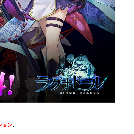
ション
、