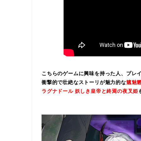
こちらのゲームに興味を持った人、プレ
衝撃的で壮絶なストーリが魅力的な
魑魅魍
ラグナドール 妖しき皇帝と終焉の夜叉姫