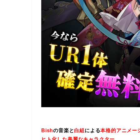
Bish
の音楽と
白組
による
本格的アニメー
ヒト化した美麗なキャラクター
、